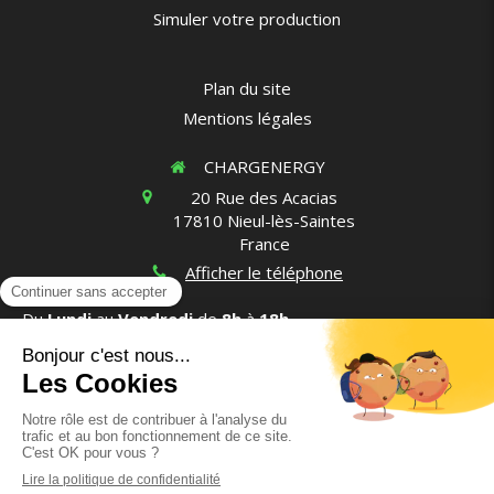
Simuler votre production
Plan du site
Mentions légales
CHARGENERGY
20 Rue des Acacias
17810
Nieul-lès-Saintes
France
Afficher le téléphone
Du
Lundi
au
Vendredi
de
8h
à
18h