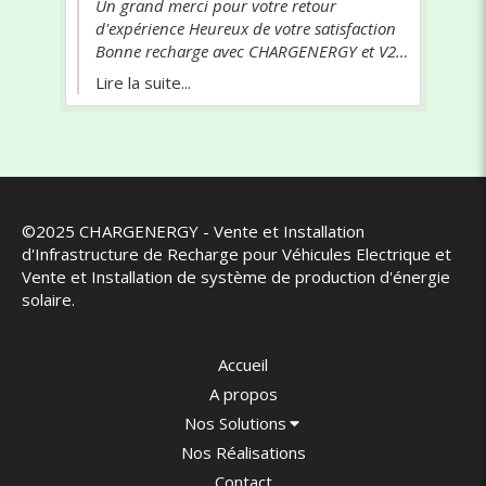
 votre retour
Merci beaucoup pour cet avis ent
! Nous sommes ravis que notre ser
c CHARGENERGY et V2C
ai apporté une entière satisfaction
recommandation nous fait chaud
Lire la suite...
©2025 CHARGENERGY - Vente et Installation
d'Infrastructure de Recharge pour Véhicules Electrique et
Vente et Installation de système de production d'énergie
solaire.
Accueil
A propos
Nos Solutions
Nos Réalisations
Contact