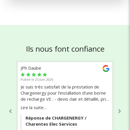
Ils nous font confiance
Mathieu Huet
Publié le 01 Mai 2026
Très bon service. Aussi sympathiq
tallation d'une borne
sérieux dans son travail. Le résultat
 clair et détaillé, prix
soigné. Rien à redire, je recomman
alité - Ensemble du
vivement.
Lire la suite...
orne V2C, tableau,
s soignée, chantier
GENERGY /
Réponse de CHARGENERGY /
ès claires. Je
rvices
Charentes Elec Services
 !