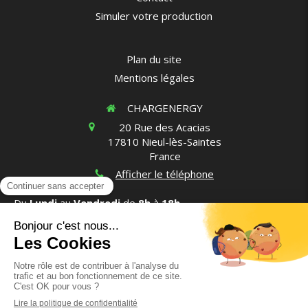
Simuler votre production
Plan du site
Mentions légales
CHARGENERGY
20 Rue des Acacias
17810
Nieul-lès-Saintes
France
Afficher le téléphone
Du
Lundi
au
Vendredi
de
8h
à
18h