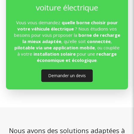
voiture électrique
Vous vous demandez
quelle borne choisir pour
votre véhicule électrique
? Nous étudions vos
besoins pour vous proposer la
borne de recharge
la mieux adaptée
, qu’elle soit
connectée
,
pilotable via une application mobile
, ou couplée
à votre
installation solaire
pour une
recharge
économique et écologique
.
Demander un devis
Nous avons des solutions adaptées à