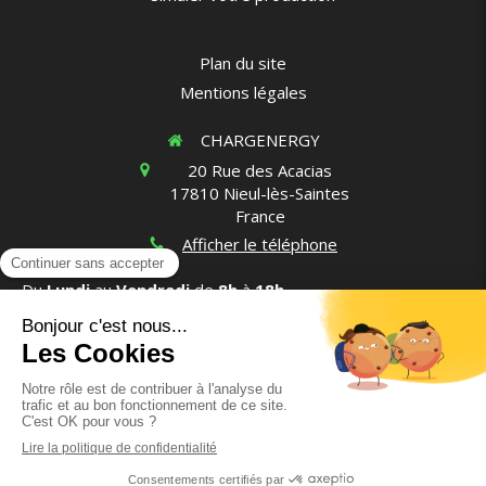
Plan du site
Mentions légales
CHARGENERGY
20 Rue des Acacias
17810
Nieul-lès-Saintes
France
Afficher le téléphone
Du
Lundi
au
Vendredi
de
8h
à
18h
Création et référencement du site par Simplébo