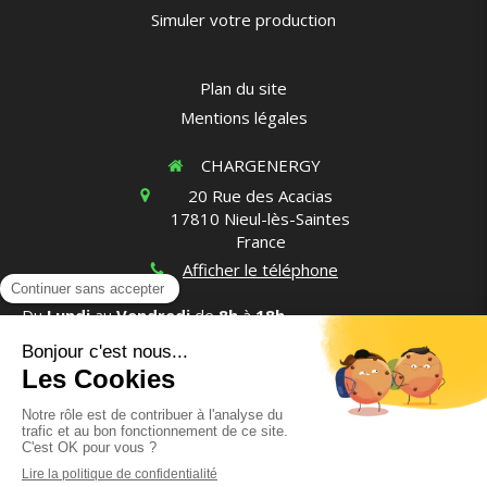
Simuler votre production
Plan du site
Mentions légales
CHARGENERGY
20 Rue des Acacias
17810
Nieul-lès-Saintes
France
Afficher le téléphone
Du
Lundi
au
Vendredi
de
8h
à
18h